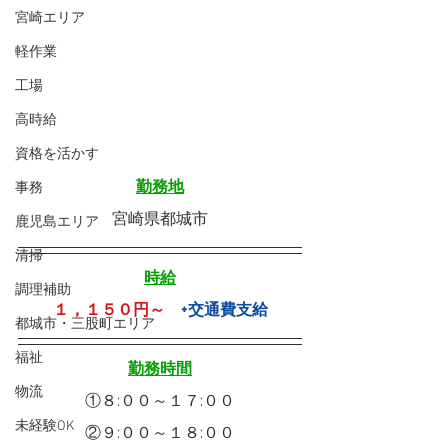
宮崎エリア
軽作業
工場
高時給
資格を活かす
勤務地
事務
宮崎県都城市
鹿児島エリア
清掃
時給
調理補助
１，１５０円～
+交通費支給
都城市・三股町エリア
福祉
勤務時間
物流
①８:００～１７:００
未経験OK
②９:００～１８:００