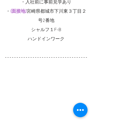
・入社前に事前見学あり
・
(面接地)
宮崎県都城市下川東３丁目２
号2番地
シャルフ１F-B
ハンドインワーク
各種保険完備
フルタイム
未経験OK
女性活躍中