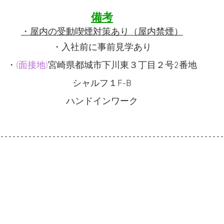
備考
・屋内の受動喫煙対策あり（屋内禁煙）
・入社前に事前見学あり
・
(面接地)
宮崎県都城市下川東３丁目２号2番地
シャルフ１F-B
ハンドインワーク