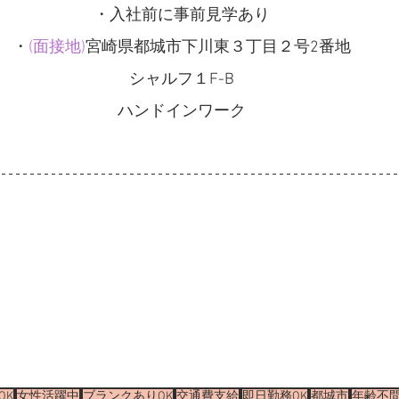
・入社前に事前見学あり
・
(面接地)
宮崎県都城市下川東３丁目２号2番地
シャルフ１F-B
ハンドインワーク
OK
女性活躍中
ブランクありOK
交通費支給
即日勤務OK
都城市
年齢不